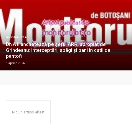
monitorulbt.ro
DNA îl anchetează pe șeful ARR, apropiat de
Grindeanu: interceptări, șpăgi și bani în cutii de
pantofi
1 aprilie 2026
Niciun articol afișat