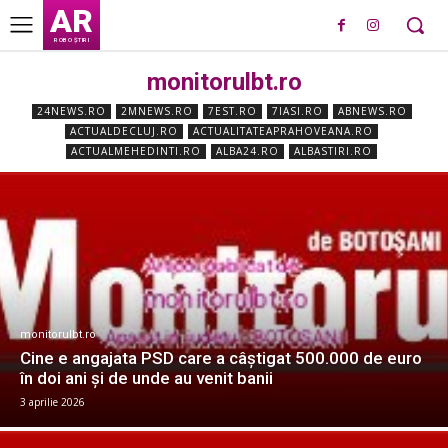
AR
ROBO ȘTIRI
monitorulbt.ro
24NEWS.RO
2MNEWS.RO
7EST.RO
7IASI.RO
ABNEWS.RO
ACTUALDECLUJ.RO
ACTUALITATEAPRAHOVEANA.RO
ACTUALMEHEDINTI.RO
ALBA24.RO
ALBASTIRI.RO
monitorulbt.ro
Cine e angajata PSD care a câștigat 500.000 de euro
în doi ani şi de unde au venit banii
3 aprilie 2026