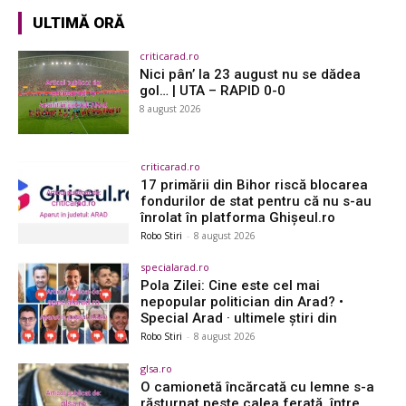
ULTIMĂ ORĂ
criticarad.ro
Nici pân’ la 23 august nu se dădea
gol… | UTA – RAPID 0-0
8 august 2026
criticarad.ro
17 primării din Bihor riscă blocarea
fondurilor de stat pentru că nu s-au
înrolat în platforma Ghișeul.ro
Robo Stiri
-
8 august 2026
specialarad.ro
Pola Zilei: Cine este cel mai
nepopular politician din Arad? •
Special Arad · ultimele știri din
Robo Stiri
-
8 august 2026
glsa.ro
O camionetă încărcată cu lemne s-a
răsturnat peste calea ferată, între