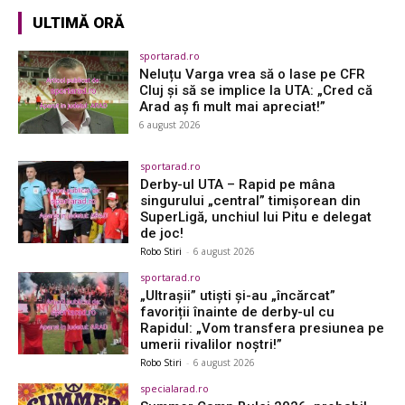
ULTIMĂ ORĂ
sportarad.ro
Neluțu Varga vrea să o lase pe CFR
Cluj și să se implice la UTA: „Cred că
Arad aș fi mult mai apreciat!”
6 august 2026
sportarad.ro
Derby-ul UTA – Rapid pe mâna
singurului „central” timișorean din
SuperLigă, unchiul lui Pitu e delegat
de joc!
Robo Stiri
-
6 august 2026
sportarad.ro
„Ultrașii” utiști și-au „încărcat”
favoriții înainte de derby-ul cu
Rapidul: „Vom transfera presiunea pe
umerii rivalilor noștri!”
Robo Stiri
-
6 august 2026
specialarad.ro