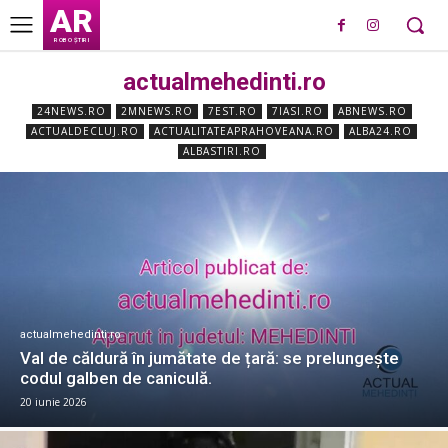
AR
ROBO ȘTIRI
actualmehedinti.ro
24NEWS.RO
2MNEWS.RO
7EST.RO
7IASI.RO
ABNEWS.RO
ACTUALDECLUJ.RO
ACTUALITATEAPRAHOVEANA.RO
ALBA24.RO
ALBASTIRI.RO
actualmehedinti.ro
Val de căldură în jumătate de țară: se prelungește
codul galben de caniculă.
20 iunie 2026