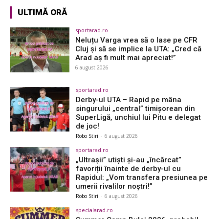
ULTIMĂ ORĂ
sportarad.ro
Neluțu Varga vrea să o lase pe CFR
Cluj și să se implice la UTA: „Cred că
Arad aș fi mult mai apreciat!”
6 august 2026
sportarad.ro
Derby-ul UTA – Rapid pe mâna
singurului „central” timișorean din
SuperLigă, unchiul lui Pitu e delegat
de joc!
Robo Stiri
-
6 august 2026
sportarad.ro
„Ultrașii” utiști și-au „încărcat”
favoriții înainte de derby-ul cu
Rapidul: „Vom transfera presiunea pe
umerii rivalilor noștri!”
Robo Stiri
-
6 august 2026
specialarad.ro