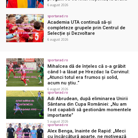
6 august 2026
sportarad.ro
Academia UTA continuă să-și
completeze grupele prin Centrul de
Selecție și Dezvoltare
6 august 2026
sportarad.ro
Mihalcea dă de înțeles că s-a grăbit
când l-a lăsat pe Hrezdac la Corvinul:
„Atunci totul era frumos și solid,
acum nu știu..”
6 august 2026
sportarad.ro
Adi Abrudean, după eliminarea Unirii
Sântana din Cupa României: „Nu am
fost capabili să gestionăm momentele
importante”
5 august 2026
sportarad.ro
Alex Benga, înainte de Rapid: „Meci
cu încărcătură aparte, ne motivează