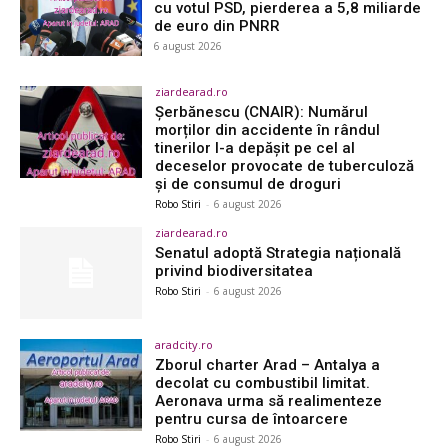
cu votul PSD, pierderea a 5,8 miliarde
de euro din PNRR
6 august 2026
ziardearad.ro
Șerbănescu (CNAIR): Numărul
morților din accidente în rândul
tinerilor l-a depășit pe cel al
deceselor provocate de tuberculoză
și de consumul de droguri
Robo Stiri
-
6 august 2026
ziardearad.ro
Senatul adoptă Strategia națională
privind biodiversitatea
Robo Stiri
-
6 august 2026
aradcity.ro
Zborul charter Arad – Antalya a
decolat cu combustibil limitat.
Aeronava urma să realimenteze
pentru cursa de întoarcere
Robo Stiri
-
6 august 2026