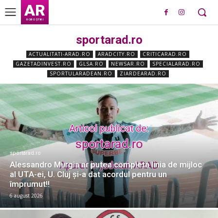
AR
ROBO ȘTIRI
sportarad.ro
ACTUALITATI-ARAD.RO
ARADCITY.RO
CRITICARAD.RO
GAZETADINVEST.RO
GLSA.RO
NEWSAR.RO
SPECIALARAD.RO
SPORTULARADEAN.RO
ZIARDEARAD.RO
sportarad.ro
Alessandro Murgia ar putea completa linia de mijloc
al UTA-ei, U. Cluj și-a dat acordul pentru un
împrumut!!
6 august 2026