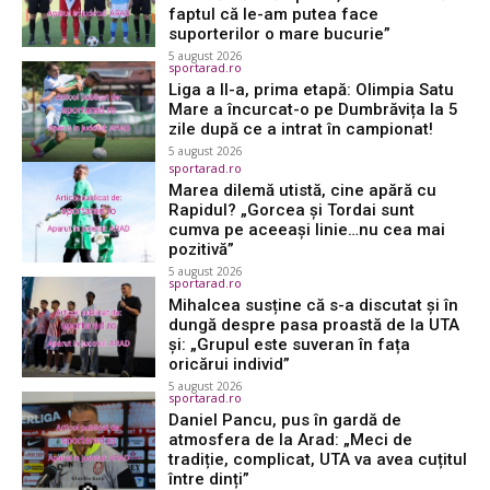
faptul că le-am putea face
suporterilor o mare bucurie”
5 august 2026
sportarad.ro
Liga a II-a, prima etapă: Olimpia Satu
Mare a încurcat-o pe Dumbrăvița la 5
zile după ce a intrat în campionat!
5 august 2026
sportarad.ro
Marea dilemă utistă, cine apără cu
Rapidul? „Gorcea și Tordai sunt
cumva pe aceeași linie…nu cea mai
pozitivă”
5 august 2026
sportarad.ro
Mihalcea susține că s-a discutat și în
dungă despre pasa proastă de la UTA
și: „Grupul este suveran în fața
oricărui individ”
5 august 2026
sportarad.ro
Daniel Pancu, pus în gardă de
atmosfera de la Arad: „Meci de
tradiție, complicat, UTA va avea cuțitul
între dinți”