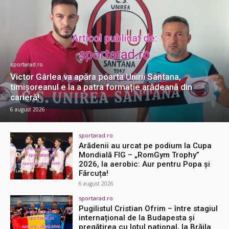
sportarad.ro
Victor Gârlea va apăra poarta Unirii Sântana,
timișoreanul e la a patra formație arădeană din
carieră!
6 august 2026
sportarad.ro
Arădenii au urcat pe podium la Cupa
Mondială FIG – „RomGym Trophy”
2026, la aerobic: Aur pentru Popa și
Fărcuța!
6 august 2026
sportarad.ro
Pugilistul Cristian Ofrim – între stagiul
internațional de la Budapesta și
pregătirea cu lotul național, la Brăila