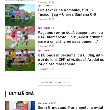
5 august 2026
sportarad.ro
Live-text Cupa României, turul 2:
Timișul Șag – Unirea Sântana 0-0
5 august 2026
sportarad.ro
Pașcanu revine după suspendare, cu
UTA, Alomerovic – nu: „Acest criminal
care a omorât vreo șase oameni…”
5 august 2026
sportarad.ro
UTA joacă în Seciume, cu U. Cluj, într-
o zi de luni, CFR-ul vizitează Aradul cu
24 de ore mai repede!
5 august 2026
Încărcați mai multe
ULTIMĂ ORĂ
ziardearad.ro
Sorin Grindeanu: Parlamentul a evitat,