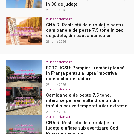
în 36 de județe
29 iunie 2026
ziuaconstanta.ro
CNAIR: Restricții de circulație pentru
camioanele de peste 7,5 tone în zeci
de județe, din cauza caniculei
28 iunie 2026
ziuaconstanta.ro
FOTO. IGSU: Pompierii români pleacă
în Franța pentru a lupta împotriva
incendiilor de pădure
28 iunie 2026
ziuaconstanta.ro
Camioanele de peste 7,5 tone,
interzise pe mai multe drumuri din
țară din cauza temperaturilor extreme
28 iunie 2026
ziuaconstanta.ro
CNAIR: Restricții de circulație în
județele aflate sub avertizare Cod
Roșu de caniculă