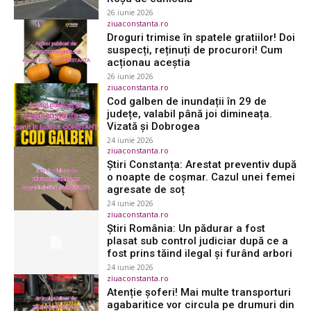
26 iunie 2026
ziuaconstanta.ro
Droguri trimise în spatele gratiilor! Doi
suspecți, reținuți de procurori! Cum
acționau aceștia
26 iunie 2026
ziuaconstanta.ro
Cod galben de inundații în 29 de
județe, valabil până joi dimineața.
Vizată și Dobrogea
24 iunie 2026
ziuaconstanta.ro
Știri Constanța: Arestat preventiv după
o noapte de coșmar. Cazul unei femei
agresate de soț
24 iunie 2026
ziuaconstanta.ro
Știri România: Un pădurar a fost
plasat sub control judiciar după ce a
fost prins tăind ilegal și furând arbori
24 iunie 2026
ziuaconstanta.ro
Atenție șoferi! Mai multe transporturi
agabaritice vor circula pe drumuri din