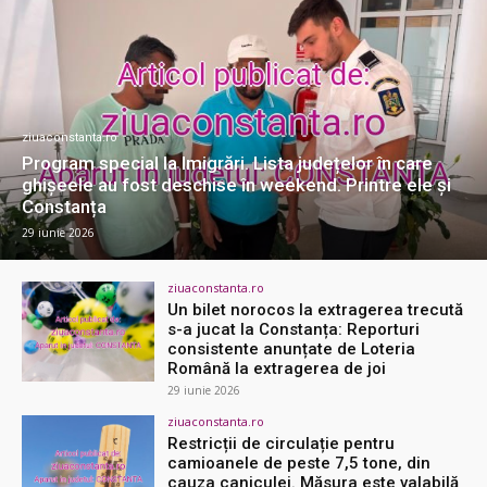
ziuaconstanta.ro
Program special la Imigrări. Lista județelor în care
ghișeele au fost deschise în weekend. Printre ele și
Constanța
29 iunie 2026
ziuaconstanta.ro
Un bilet norocos la extragerea trecută
s-a jucat la Constanța: Reporturi
consistente anunțate de Loteria
Română la extragerea de joi
29 iunie 2026
ziuaconstanta.ro
Restricții de circulație pentru
camioanele de peste 7,5 tone, din
cauza caniculei. Măsura este valabilă