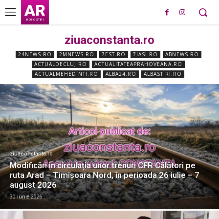
AR
ROBO ȘTIRI
ziuaconstanta.ro
24NEWS.RO
2MNEWS.RO
7EST.RO
7IASI.RO
ABNEWS.RO
ACTUALDECLUJ.RO
ACTUALITATEAPRAHOVEANA.RO
ACTUALMEHEDINTI.RO
ALBA24.RO
ALBASTIRI.RO
ziuaconstanta.ro
Modificări în circulația unor trenuri CFR Călători pe
ruta Arad – Timișoara Nord, în perioada 26 iulie – 7
august 2026
30 iunie 2026