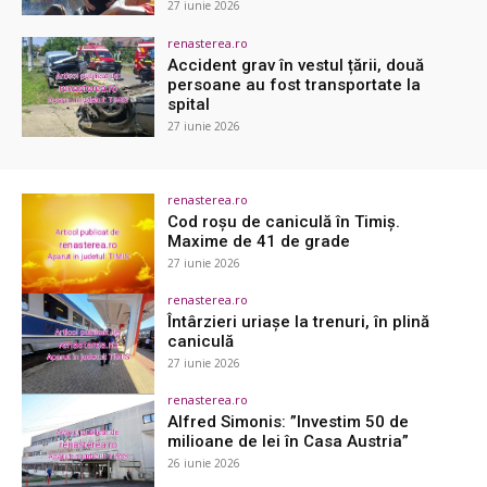
27 iunie 2026
renasterea.ro
Accident grav în vestul țării, două
persoane au fost transportate la
spital
27 iunie 2026
renasterea.ro
Cod roșu de caniculă în Timiș.
Maxime de 41 de grade
27 iunie 2026
renasterea.ro
Întârzieri uriașe la trenuri, în plină
caniculă
27 iunie 2026
renasterea.ro
Alfred Simonis: ”Investim 50 de
milioane de lei în Casa Austria”
26 iunie 2026