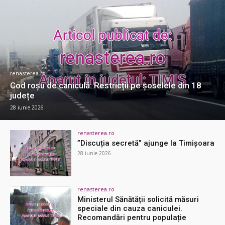
renasterea.ro
Cod roșu de caniculă: Restricții pe șoselele din 18
județe
28 iunie 2026
renasterea.ro
”Discuția secretă” ajunge la Timişoara
28 iunie 2026
renasterea.ro
Ministerul Sănătății solicită măsuri
speciale din cauza caniculei.
Recomandări pentru populație