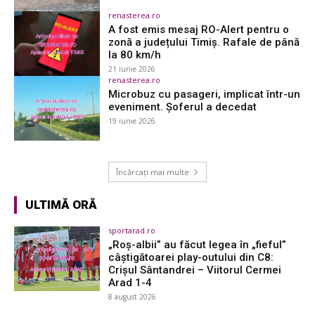
renasterea.ro
A fost emis mesaj RO-Alert pentru o
zonă a județului Timiș. Rafale de până
la 80 km/h
21 iunie 2026
renasterea.ro
Microbuz cu pasageri, implicat într-un
eveniment. Şoferul a decedat
19 iunie 2026
Încărcați mai multe
ULTIMĂ ORĂ
sportarad.ro
„Roș-albii” au făcut legea în „fieful”
câștigătoarei play-outului din C8:
Crișul Sântandrei – Viitorul Cermei
Arad 1-4
8 august 2026