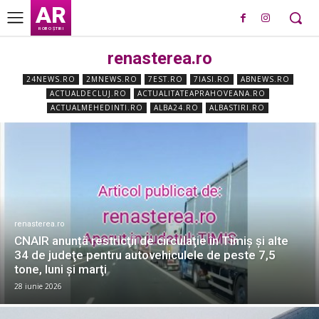
AR
ROBO ȘTIRI
renasterea.ro
24NEWS.RO
2MNEWS.RO
7EST.RO
7IASI.RO
ABNEWS.RO
ACTUALDECLUJ.RO
ACTUALITATEAPRAHOVEANA.RO
ACTUALMEHEDINTI.RO
ALBA24.RO
ALBASTIRI.RO
renasterea.ro
CNAIR anunță restricţii de circulaţie în Timiș și alte
34 de judeţe pentru autovehiculele de peste 7,5
tone, luni şi marţi
28 iunie 2026