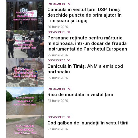
renasterea.ro
Caniculă în vestul țării. DSP Timiș
deschide puncte de prim ajutor în
Timișoara și Lugoj
26 iunie 2026
renasterea.ro
Persoane reținute pentru mărturie
mincinoasă, într-un dosar de fraudă
instrumentat de Parchetul European
25 iunie 2026
renasterea.ro
Caniculă în Timiș. ANM a emis cod
portocaliu
25 iunie 2026
renasterea.ro
Risc de inundații în vestul țării
23 iunie 2026
renasterea.ro
Cod galben de inundații în vestul țării
22 iunie 2026