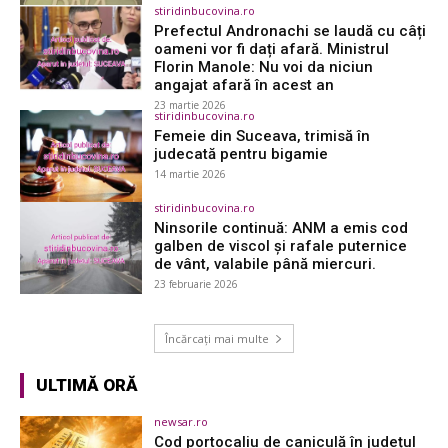
stiridinbucovina.ro
Prefectul Andronachi se laudă cu câți
oameni vor fi dați afară. Ministrul
Florin Manole: Nu voi da niciun
angajat afară în acest an
23 martie 2026
stiridinbucovina.ro
Femeie din Suceava, trimisă în
judecată pentru bigamie
14 martie 2026
stiridinbucovina.ro
Ninsorile continuă: ANM a emis cod
galben de viscol și rafale puternice
de vânt, valabile până miercuri.
23 februarie 2026
Încărcați mai multe
ULTIMĂ ORĂ
newsar.ro
Cod portocaliu de caniculă în județul