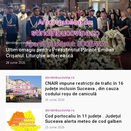
stiridinbucovina.ro
Ultim omagiu pentru Preasfințitul Părinte Emilian
Crișanul. Liturghie arhierească
28 iunie 2026
stiridinbucovina.ro
CNAIR impune restricții de trafic în 16
județe inclusin Suceava , din cauza
codului roșu de caniculă
26 iunie 2026
stiridinbucovina.ro
Cod portocaliu în 11 județe . Județul
Suceava alerta meteo de cod galben
25 iunie 2026