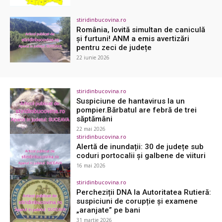
stiridinbucovina.ro
România, lovită simultan de caniculă
și furtuni! ANM a emis avertizări
pentru zeci de județe
22 iunie 2026
stiridinbucovina.ro
Suspiciune de hantavirus la un
pompier.Bărbatul are febră de trei
săptămâni
22 mai 2026
stiridinbucovina.ro
Alertă de inundații: 30 de județe sub
coduri portocalii și galbene de viituri
16 mai 2026
stiridinbucovina.ro
Percheziții DNA la Autoritatea Rutieră:
suspiciuni de corupție și examene
„aranjate” pe bani
31 martie 2026