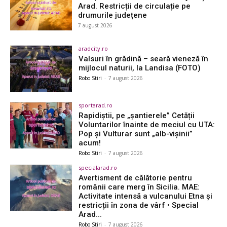
Arad. Restricții de circulație pe
drumurile județene
7 august 2026
aradcity.ro
Valsuri în grădină – seară vieneză în
mijlocul naturii, la Landisa (FOTO)
Robo Stiri
-
7 august 2026
sportarad.ro
Rapidiștii, pe „șantierele” Cetății
Voluntarilor înainte de meciul cu UTA:
Pop și Vulturar sunt „alb-vișinii”
acum!
Robo Stiri
-
7 august 2026
specialarad.ro
Avertisment de călătorie pentru
românii care merg în Sicilia. MAE:
Activitate intensă a vulcanului Etna și
restricții în zona de vârf • Special
Arad...
Robo Stiri
-
7 august 2026