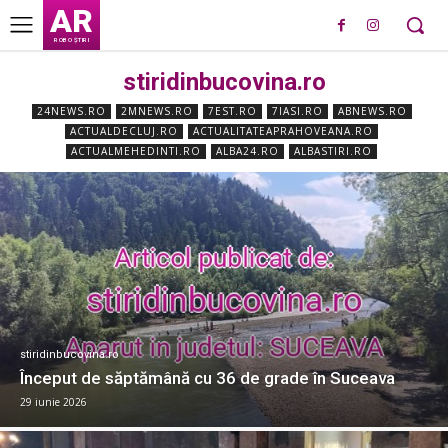
AR
ROBO ȘTIRI
stiridinbucovina.ro
24NEWS.RO
2MNEWS.RO
7EST.RO
7IASI.RO
ABNEWS.RO
ACTUALDECLUJ.RO
ACTUALITATEAPRAHOVEANA.RO
ACTUALMEHEDINTI.RO
ALBA24.RO
ALBASTIRI.RO
stiridinbucovina.ro
Început de săptămână cu 36 de grade în Suceava
29 iunie 2026