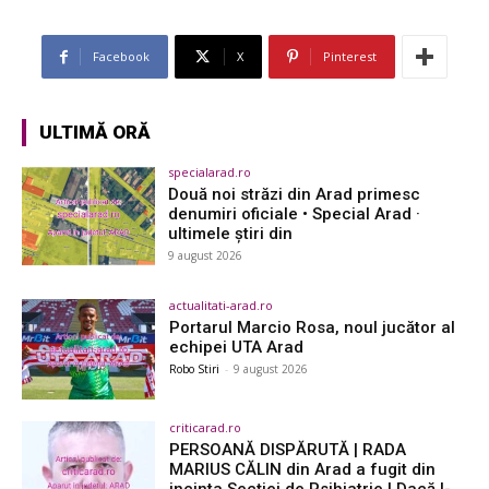
Facebook
X
Pinterest
ULTIMĂ ORĂ
specialarad.ro
Două noi străzi din Arad primesc
denumiri oficiale • Special Arad ·
ultimele știri din
9 august 2026
actualitati-arad.ro
Portarul Marcio Rosa, noul jucător al
echipei UTA Arad
Robo Stiri
-
9 august 2026
criticarad.ro
PERSOANĂ DISPĂRUTĂ | RADA
MARIUS CĂLIN din Arad a fugit din
incinta Secției de Psihiatrie | Dacă l-