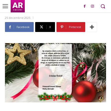
AR
ROBO ȘTIRI
25 decembrie 2025
Facebook
X
Pinterest