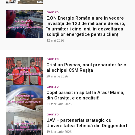
caon.ro
E.ON Energie România are în vedere
investiții de 120 de milioane de euro,
în următorii cinci ani, în dezvoltarea
soluțiilor energetice pentru clienți
12 mai 2026
caon.ro
Cristian Pușcaș, noul preparator fizic
al echipei CSM Reșița
20 martie 2026
caon.ro
Copil părăsit în spital la Arad! Mama,
din Oravița, e de negăsit!
21 februarie 2026
caon.ro
UAV – parteneriat strategic cu
Universitatea Tehnică din Deggendorf
19 februarie 2026