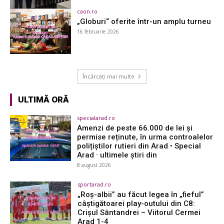
caon.ro
„Globuri“ oferite într-un amplu turneu
16 februarie 2026
Încărcați mai multe
ULTIMĂ ORĂ
specialarad.ro
Amenzi de peste 66.000 de lei și
permise reținute, în urma controalelor
polițiștilor rutieri din Arad • Special
Arad · ultimele știri din
8 august 2026
sportarad.ro
„Roș-albii” au făcut legea în „fieful”
câștigătoarei play-outului din C8:
Crișul Sântandrei – Viitorul Cermei
Arad 1-4