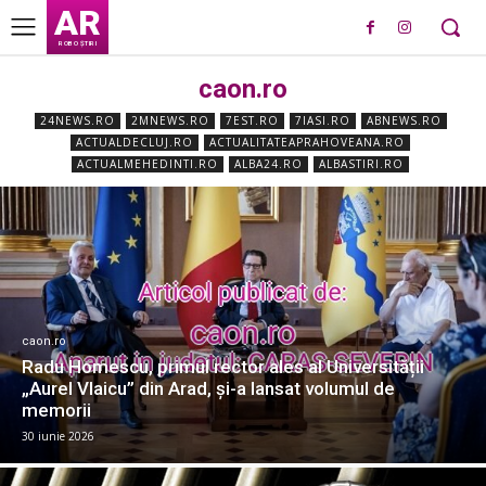
AR
ROBO ȘTIRI
caon.ro
24NEWS.RO
2MNEWS.RO
7EST.RO
7IASI.RO
ABNEWS.RO
ACTUALDECLUJ.RO
ACTUALITATEAPRAHOVEANA.RO
ACTUALMEHEDINTI.RO
ALBA24.RO
ALBASTIRI.RO
caon.ro
Radu Homescu, primul rector ales al Universității
„Aurel Vlaicu” din Arad, și-a lansat volumul de
memorii
30 iunie 2026