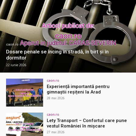
caon.ro
Dosare penale se încing în stradă, în birt și în
dormitor
22 iunie 2026
caon.ro
Experiență importantă pentru
gimnaștii reșițeni la Arad
28 mai 2026
caon.ro
Lety Transport – Confortul care pune
vestul României în mișcare
27 mai 2026