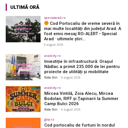
ULTIMĂ ORĂ
specialarad.ro
Cod Portocaliu de vreme severă în
mai multe localități din județul Arad. A
fost emis mesaj RO-ALERT • Special
Arad · ultimele știri...
6 august 2026
aradcity.ro
Investiție în infrastructură: Orașul
Nădlac a primit 235.000 de lei pentru
proiecte de utilități și mobilitate
Robo Stiri
-
6 august 2026
aradcity.ro
Mircea Vintilă, Zoia Alecu, Mircea
Bodolan, RIFF și Țapinarii la Summer
Camp Bulci 2026
Robo Stiri
-
6 august 2026
glsa.ro
Cod portocaliu de furtuni în nordul