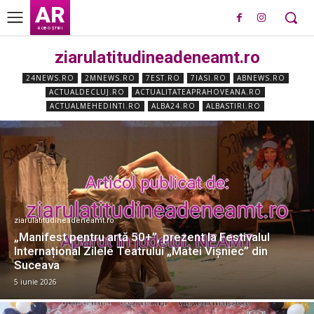
AR
ROBO ȘTIRI
ziarulatitudineadeneamt.ro
24NEWS.RO
2MNEWS.RO
7EST.RO
7IASI.RO
ABNEWS.RO
ACTUALDECLUJ.RO
ACTUALITATEAPRAHOVEANA.RO
ACTUALMEHEDINTI.RO
ALBA24.RO
ALBASTIRI.RO
ziarulatitudineadeneamt.ro
„Manifest pentru artă 50+”, prezent la Festivalul
Internațional Zilele Teatrului „Matei Vișniec” din
Suceava
5 iunie 2026