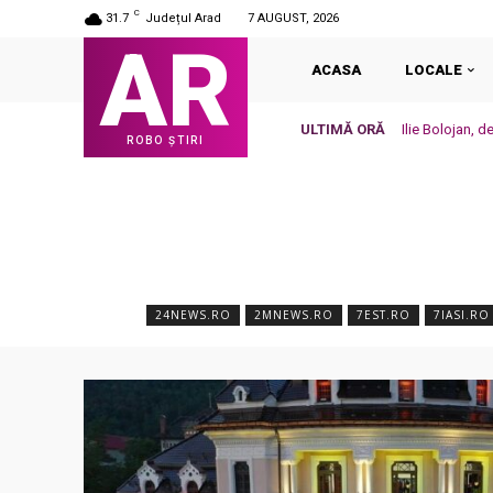
C
31.7
Județul Arad
7 AUGUST, 2026
AR
ACASA
LOCALE
ULTIMĂ ORĂ
Ilie Bolojan, d
ROBO ȘTIRI
24NEWS.RO
2MNEWS.RO
7EST.RO
7IASI.RO