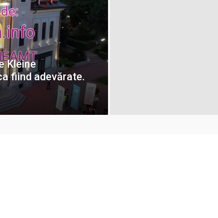
e Kleine
ca fiind adevărate.