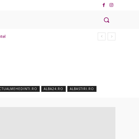
ntel
CTUALMEHEDINTI.RO
ALBA24.RO
ALBASTIRI.RO