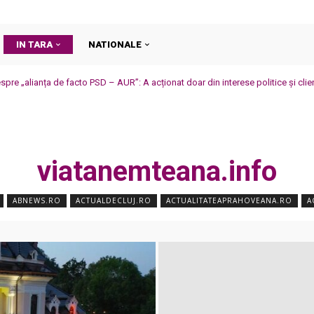
IN TARA
NATIONALE
espre „alianța de facto PSD – AUR”: A acționat doar din interese politice și clie
viatanemteana.info
ABNEWS.RO
ACTUALDECLUJ.RO
ACTUALITATEAPRAHOVEANA.RO
A