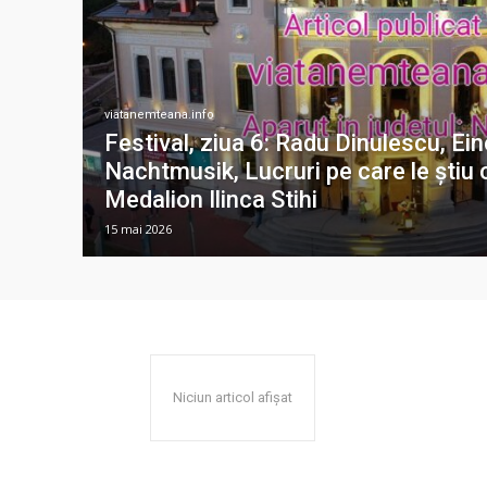
viatanemteana.info
Festival, ziua 6: Radu Dinulescu, Ein
Nachtmusik, Lucruri pe care le știu 
Medalion Ilinca Stihi
15 mai 2026
Niciun articol afișat