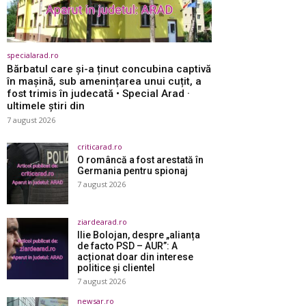
specialarad.ro
Bărbatul care și-a ținut concubina captivă
în mașină, sub amenințarea unui cuțit, a
fost trimis în judecată • Special Arad ·
ultimele știri din
7 august 2026
criticarad.ro
O româncă a fost arestată în
Germania pentru spionaj
7 august 2026
ziardearad.ro
Ilie Bolojan, despre „alianța
de facto PSD – AUR”: A
acționat doar din interese
politice și clientel
7 august 2026
newsar.ro