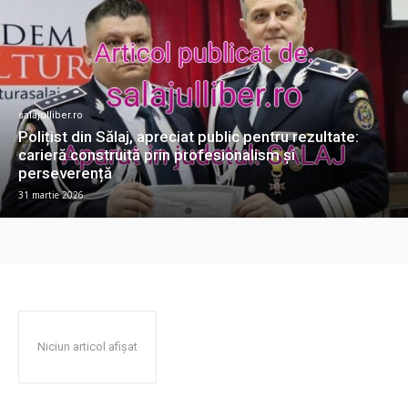
salajulliber.ro
Polițist din Sălaj, apreciat public pentru rezultate:
carieră construită prin profesionalism și
perseverență
31 martie 2026
Niciun articol afișat