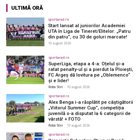
ULTIMĂ ORĂ
sportarad.ro
Start lansat al juniorilor Academiei
UTA în Liga de Tineret/Elitelor: „Patru
din patru”, cu 30 de goluri marcate!
10 august 2026
sportarad.ro
SuperLiga, etapa a 4-a: Oțelul și-a
ratat penalty-ul și a pierdut la Ploiești,
FC Argeș dă lovitura pe „Oblemenco“
și e lider!
Robo Stiri
-
10 august 2026
sportarad.ro
Alex Benga i-a răsplătit pe câștigătorii
„Viitorul Summer Cup”, competiția
juvenilă s-a disputat la 6 categorii de
vârstă! + FOTO
Robo Stiri
-
10 august 2026
sportarad.ro