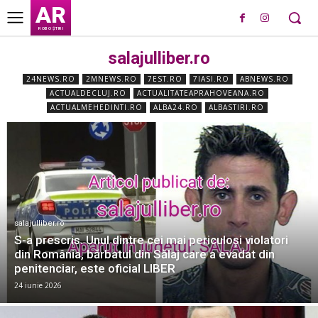
AR
ROBO ȘTIRI
salajulliber.ro
24NEWS.RO
2MNEWS.RO
7EST.RO
7IASI.RO
ABNEWS.RO
ACTUALDECLUJ.RO
ACTUALITATEAPRAHOVEANA.RO
ACTUALMEHEDINTI.RO
ALBA24.RO
ALBASTIRI.RO
salajulliber.ro
S-a prescris. Unul dintre cei mai periculoși violatori
din România, bărbatul din Sălaj care a evadat din
penitenciar, este oficial LIBER
24 iunie 2026