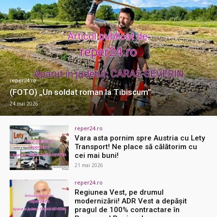
reper24.ro
(FOTO) „Un soldat roman la Tibiscum”
24 mai 2026
reper24.ro
Vara asta pornim spre Austria cu Lety
Transport! Ne place să călătorim cu
cei mai buni!
21 mai 2026
reper24.ro
Regiunea Vest, pe drumul
modernizării! ADR Vest a depășit
pragul de 100% contractare în