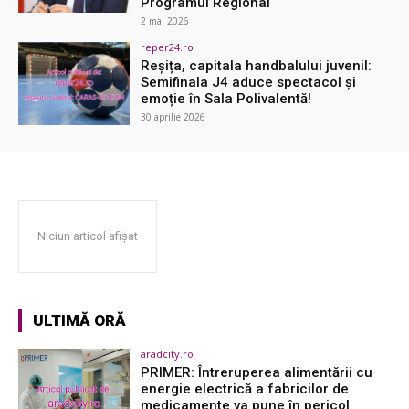
Programul Regional
2 mai 2026
reper24.ro
Reșița, capitala handbalului juvenil:
Semifinala J4 aduce spectacol și
emoție în Sala Polivalentă!
30 aprilie 2026
Niciun articol afișat
ULTIMĂ ORĂ
aradcity.ro
PRIMER: Întreruperea alimentării cu
energie electrică a fabricilor de
medicamente va pune în pericol