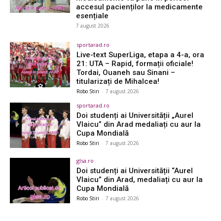
accesul pacienților la medicamente
esențiale
7 august 2026
sportarad.ro
Live-text SuperLiga, etapa a 4-a, ora
21: UTA – Rapid, formații oficiale!
Tordai, Ouaneh sau Sinani –
titularizați de Mihalcea!
Robo Stiri
-
7 august 2026
sportarad.ro
Doi studenți ai Universității „Aurel
Vlaicu” din Arad medaliați cu aur la
Cupa Mondială
Robo Stiri
-
7 august 2026
glsa.ro
Doi studenți ai Universității “Aurel
Vlaicu” din Arad, medaliați cu aur la
Cupa Mondială
Robo Stiri
-
7 august 2026