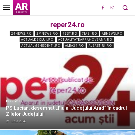
AR
ROBO ȘTIRI
reper24.ro
24NEWS.RO
2MNEWS.RO
7EST.RO
7IASI.RO
ABNEWS.RO
ACTUALDECLUJ.RO
ACTUALITATEAPRAHOVEANA.RO
ACTUALMEHEDINTI.RO
ALBA24.RO
ALBASTIRI.RO
reper24.ro
PS Lucian, desemnat „Fiu al Județului Arad” în cadrul
Zilelor Județului!
21 iunie 2026