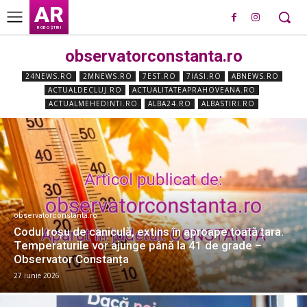
AR
ROBO ȘTIRI
observatorconstanta.ro
24NEWS.RO
2MNEWS.RO
7EST.RO
7IASI.RO
ABNEWS.RO
ACTUALDECLUJ.RO
ACTUALITATEAPRAHOVEANA.RO
ACTUALMEHEDINTI.RO
ALBA24.RO
ALBASTIRI.RO
observatorconstanta.ro
Codul roșu de caniculă, extins în aproape toată țara.
Temperaturile vor ajunge până la 41 de grade –
Observator Constanța
27 iunie 2026