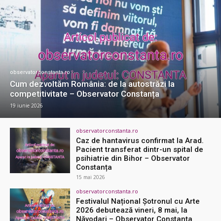
observatorconstanta.ro
Cum dezvoltăm România: de la autostrăzi la
competitivitate – Observator Constanța
19 iunie 2026
observatorconstanta.ro
Caz de hantavirus confirmat la Arad.
Pacient transferat dintr-un spital de
psihiatrie din Bihor – Observator
Constanța
15 mai 2026
observatorconstanta.ro
Festivalul Național Șotronul cu Arte
2026 debutează vineri, 8 mai, la
Năvodari – Observator Constanța