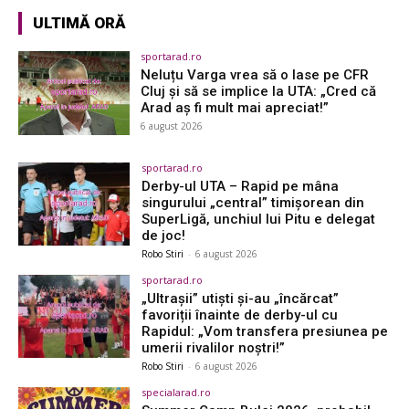
ULTIMĂ ORĂ
sportarad.ro
Neluțu Varga vrea să o lase pe CFR
Cluj și să se implice la UTA: „Cred că
Arad aș fi mult mai apreciat!”
6 august 2026
sportarad.ro
Derby-ul UTA – Rapid pe mâna
singurului „central” timișorean din
SuperLigă, unchiul lui Pitu e delegat
de joc!
Robo Stiri
-
6 august 2026
sportarad.ro
„Ultrașii” utiști și-au „încărcat”
favoriții înainte de derby-ul cu
Rapidul: „Vom transfera presiunea pe
umerii rivalilor noștri!”
Robo Stiri
-
6 august 2026
specialarad.ro