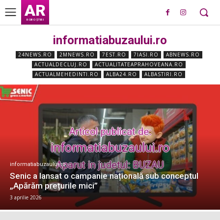
AR
ROBO ȘTIRI
informatiabuzaului.ro
24NEWS.RO
2MNEWS.RO
7EST.RO
7IASI.RO
ABNEWS.RO
ACTUALDECLUJ.RO
ACTUALITATEAPRAHOVEANA.RO
ACTUALMEHEDINTI.RO
ALBA24.RO
ALBASTIRI.RO
informatiabuzaului.ro
Senic a lansat o campanie națională sub conceptul
„Apărăm prețurile mici”
3 aprilie 2026