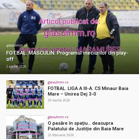
glasulmm.ro
FOTBAL. MASCULIN. Programul meciurilor din play-
off
2 aprilie 2026
glasulmm.ro
FOTBAL. LIGA A III-A. CS Minaur Baia
Mare – Unirea Dej 3-0
29 martie 2026
glasulmm.ro
O pasăre în spațiu… deasupra
Palatului de Justiție din Baia Mare
25 februarie 2026