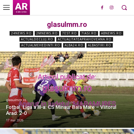
AR
ROBO ȘTIRI
glasulmm.ro
24NEWS.RO
2MNEWS.RO
7EST.RO
7IASI.RO
ABNEWS.RO
ACTUALDECLUJ.RO
ACTUALITATEAPRAHOVEANA.RO
ACTUALMEHEDINTI.RO
ALBA24.RO
ALBASTIRI.RO
glasulmm.ro
Fotbal. Liga a III-a. CS Minaur Baia Mare – Viitorul
Arad: 2-0
17 mai 2026