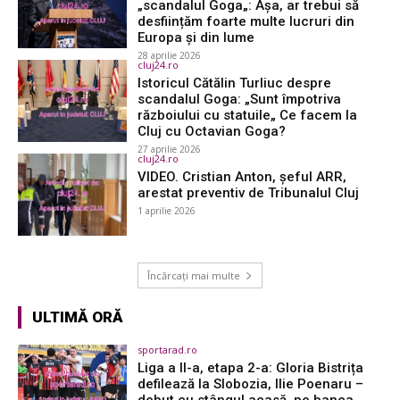
„scandalul Goga„: Așa, ar trebui să
desființăm foarte multe lucruri din
Europa și din lume
28 aprilie 2026
cluj24.ro
Istoricul Cătălin Turliuc despre
scandalul Goga: „Sunt împotriva
războiului cu statuile„ Ce facem la
Cluj cu Octavian Goga?
27 aprilie 2026
cluj24.ro
VIDEO. Cristian Anton, șeful ARR,
arestat preventiv de Tribunalul Cluj
1 aprilie 2026
Încărcați mai multe
ULTIMĂ ORĂ
sportarad.ro
Liga a II-a, etapa 2-a: Gloria Bistrița
defilează la Slobozia, Ilie Poenaru –