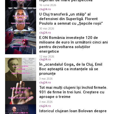
nigerian de mare perspectivă
16 iunie 2026
cluj24.ro
U Cluj transferă „un stâlp” al
defensivei din Superligă. Florent
Poulolo a semnat cu „Șepcile roșii”
30 mai 2026
cluj24.ro
E.ON România investește 120 de
milioane de euro în următorii cinci ani
pentru dezvoltarea soluțiilor
energetice
12 mai 2026
cluj24.ro
În „scandalul Goga„ de la Cluj, Emil
Boc așteaptă ca instanțele să se
pronunțe
3 mai 2026
cluj24.ro
Tot mai mulți clujeni își închid firmele.
931 de firme în trei luni. Creștere cu
aproape o treime
3 mai 2026
cluj24.ro
Istoricul clujean Ioan Bolovan despre