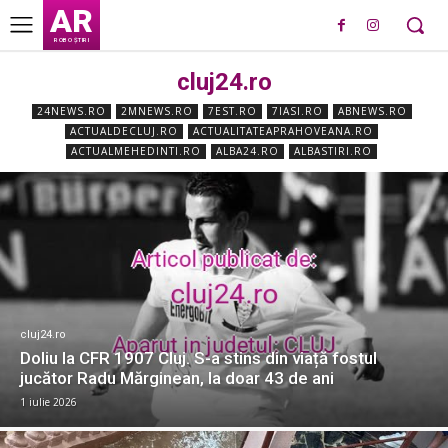
AR
ROBO ȘTIRI
cluj24.ro
24NEWS.RO
2MNEWS.RO
7EST.RO
7IASI.RO
ABNEWS.RO
ACTUALDECLUJ.RO
ACTUALITATEAPRAHOVEANA.RO
ACTUALMEHEDINTI.RO
ALBA24.RO
ALBASTIRI.RO
cluj24.ro
Doliu la CFR 1907 Cluj. S-a stins din viață fostul
jucător Radu Mărginean, la doar 43 de ani
1 iulie 2026