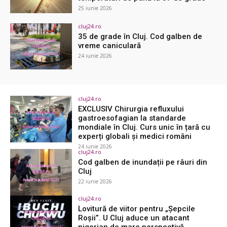
25 iunie 2026
cluj24.ro
35 de grade în Cluj. Cod galben de
vreme caniculară
24 iunie 2026
cluj24.ro
EXCLUSIV Chirurgia refluxului
gastroesofagian la standarde
mondiale în Cluj. Curs unic în țară cu
experți globali și medici români
24 iunie 2026
cluj24.ro
Cod galben de inundații pe râuri din
Cluj
22 iunie 2026
cluj24.ro
Lovitură de viitor pentru „Șepcile
Roșii”. U Cluj aduce un atacant