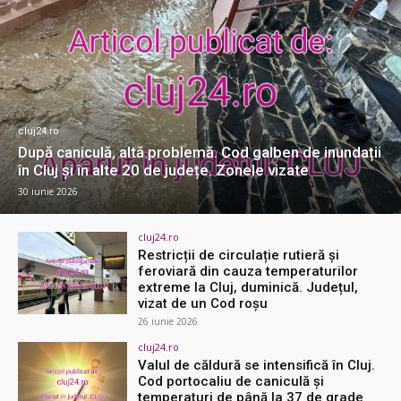
cluj24.ro
După caniculă, altă problemă. Cod galben de inundații
în Cluj și în alte 20 de județe. Zonele vizate
30 iunie 2026
cluj24.ro
Restricții de circulație rutieră și
feroviară din cauza temperaturilor
extreme la Cluj, duminică. Județul,
vizat de un Cod roșu
26 iunie 2026
cluj24.ro
Valul de căldură se intensifică în Cluj.
Cod portocaliu de caniculă și
temperaturi de până la 37 de grade