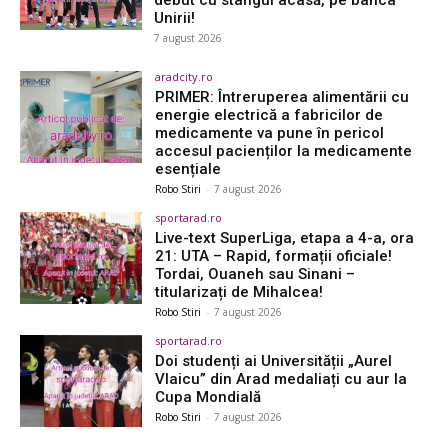
debut cu stângul acasă, pe banca
Unirii!
7 august 2026
aradcity.ro
PRIMER: Întreruperea alimentării cu
energie electrică a fabricilor de
medicamente va pune în pericol
accesul pacienților la medicamente
esențiale
Robo Stiri
-
7 august 2026
sportarad.ro
Live-text SuperLiga, etapa a 4-a, ora
21: UTA – Rapid, formații oficiale!
Tordai, Ouaneh sau Sinani –
titularizați de Mihalcea!
Robo Stiri
-
7 august 2026
sportarad.ro
Doi studenți ai Universității „Aurel
Vlaicu” din Arad medaliați cu aur la
Cupa Mondială
Robo Stiri
-
7 august 2026