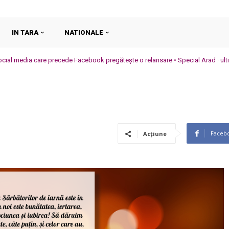
IN TARA
NATIONALE
cial media care precede Facebook pregătește o relansare • Special Arad · ultim
Faceb
Acțiune