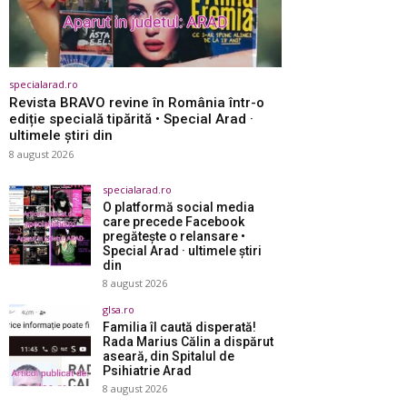
specialarad.ro
Revista BRAVO revine în România într-o
ediție specială tipărită • Special Arad ·
ultimele știri din
8 august 2026
specialarad.ro
O platformă social media
care precede Facebook
pregătește o relansare •
Special Arad · ultimele știri
din
8 august 2026
glsa.ro
Familia îl caută disperată!
Rada Marius Călin a dispărut
aseară, din Spitalul de
Psihiatrie Arad
8 august 2026