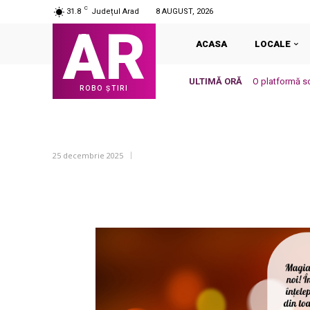
C
31.8
Județul Arad
8 AUGUST, 2026
AR
ACASA
LOCALE
ULTIMĂ ORĂ
O platformă so
ROBO ȘTIRI
25 decembrie 2025