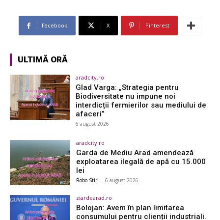
Facebook
X
Pinterest
ULTIMĂ ORĂ
aradcity.ro
Glad Varga: „Strategia pentru
Biodiversitate nu impune noi
interdicții fermierilor sau mediului de
afaceri”
6 august 2026
aradcity.ro
Garda de Mediu Arad amendează
exploatarea ilegală de apă cu 15.000
lei
Robo Stiri
-
6 august 2026
ziardearad.ro
Bolojan: Avem în plan limitarea
consumului pentru clienții industriali.