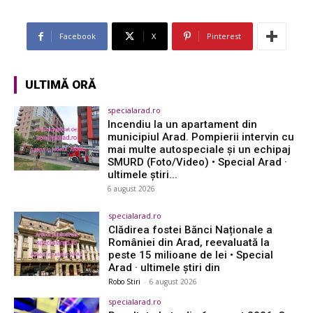
Facebook
X
Pinterest
ULTIMĂ ORĂ
specialarad.ro
Incendiu la un apartament din
municipiul Arad. Pompierii intervin cu
mai multe autospeciale și un echipaj
SMURD (Foto/Video) • Special Arad ·
ultimele știri...
6 august 2026
specialarad.ro
Clădirea fostei Bănci Naționale a
României din Arad, reevaluată la
peste 15 milioane de lei • Special
Arad · ultimele știri din
Robo Stiri
-
6 august 2026
specialarad.ro