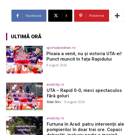
Facebook
X
Pinterest
ULTIMĂ ORĂ
sportularadean.ro
Ploaia a venit, nu și victoria UTA-ei!
Punct muncit în fața Rapidului
8 august 2026
aradcity.ro
UTA – Rapid 0-0, meci spectaculos
fără goluri
Robo Stiri
-
8 august 2026
aradcity.ro
Furtuna în Arad: patru intervenții ale
pompierilor în doar trei ore. Copaci
doborâți, inclusiv peste o mașină