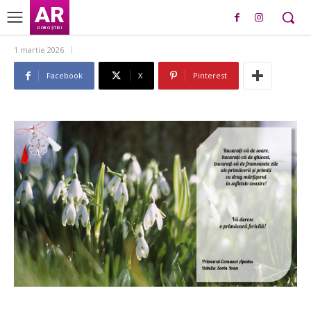
AR
ROBO ȘTIRI
1 martie 2026
Facebook
X
Pinterest