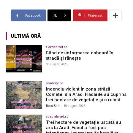
Facebook
X
Pinterest
ULTIMĂ ORĂ
ziardearad.ro
Când dezinformarea coboară în
stradă și rănește
10 august 2026
aradcity.ro
Incendiu violent în zona străzii
Cometei din Arad. Flăcările au cuprins
trei hectare de vegetație și o rulotă
Robo Stiri
-
10 august 2026
specialarad.ro
Trei hectare de vegetație uscată au
ars la Arad. Focul a fost pus
intenționat, iar mai multe butelii au