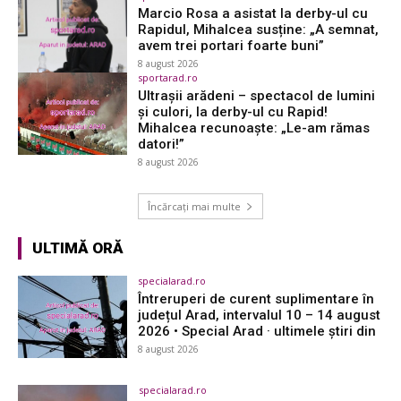
Marcio Rosa a asistat la derby-ul cu
Rapidul, Mihalcea susține: „A semnat,
avem trei portari foarte buni”
8 august 2026
sportarad.ro
Ultrașii arădeni – spectacol de lumini
și culori, la derby-ul cu Rapid!
Mihalcea recunoaște: „Le-am rămas
datori!”
8 august 2026
Încărcați mai multe
ULTIMĂ ORĂ
specialarad.ro
Întreruperi de curent suplimentare în
județul Arad, intervalul 10 – 14 august
2026 • Special Arad · ultimele știri din
8 august 2026
specialarad.ro