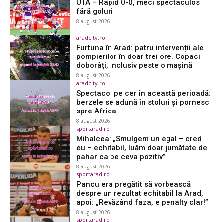
UTA – Rapid 0-0, meci spectaculos
fără goluri
8 august 2026
aradcity.ro
Furtuna în Arad: patru intervenții ale
pompierilor în doar trei ore. Copaci
doborâți, inclusiv peste o mașină
8 august 2026
aradcity.ro
Spectacol pe cer în această perioadă:
berzele se adună în stoluri și pornesc
spre Africa
8 august 2026
sportarad.ro
Mihalcea: „Smulgem un egal – cred
eu – echitabil, luăm doar jumătate de
pahar ca pe ceva pozitiv”
8 august 2026
sportarad.ro
Pancu era pregătit să vorbească
despre un rezultat echitabil la Arad,
apoi: „Revăzând faza, e penalty clar!”
8 august 2026
sportarad.ro