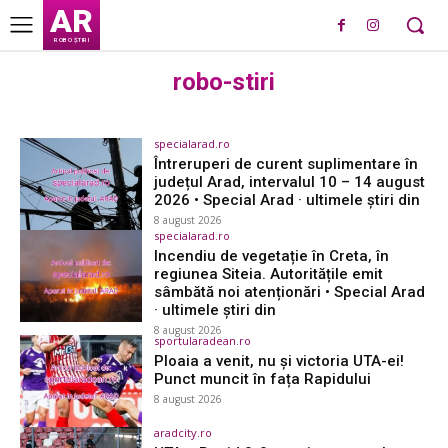
AR
ROBO ȘTIRI
robo-stiri
specialarad.ro
Întreruperi de curent suplimentare în
județul Arad, intervalul 10 – 14 august
2026 • Special Arad · ultimele știri din
8 august 2026
specialarad.ro
Incendiu de vegetație în Creta, în
regiunea Siteia. Autoritățile emit
sâmbătă noi atenționări • Special Arad
· ultimele știri din
8 august 2026
sportularadean.ro
Ploaia a venit, nu și victoria UTA-ei!
Punct muncit în fața Rapidului
8 august 2026
aradcity.ro