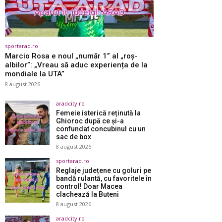
sportarad.ro
Marcio Rosa e noul „număr 1” al „roș-
albilor”: „Vreau să aduc experiența de la
mondiale la UTA”
8 august 2026
aradcity.ro
Femeie isterică reținută la
Ghioroc după ce și-a
confundat concubinul cu un
sac de box
8 august 2026
sportarad.ro
Reglaje județene cu goluri pe
bandă rulantă, cu favoritele în
control! Doar Macea
clachează la Buteni
8 august 2026
aradcity.ro