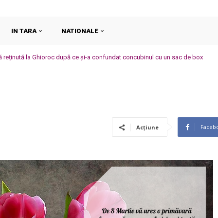
IN TARA
NATIONALE
ă reținută la Ghioroc după ce și-a confundat concubinul cu un sac de box
Faceb
Acțiune