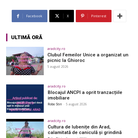
Facebook
X
Pinterest
ULTIMĂ ORĂ
aradcity.ro
Clubul Femeilor Unice a organizat un
picnic la Ghioroc
5 august 2026
aradcity.ro
Blocajul ANCPI a oprit tranzacțiile
imobiliare
Robo Stiri
-
5 august 2026
aradcity.ro
Cultura de lubenițe din Arad,
calamitată de caniculă și grindină